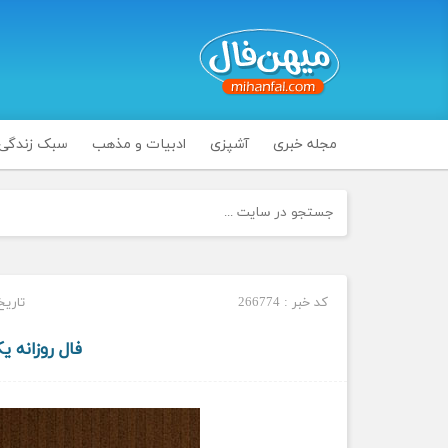
مجله خبری
آشپزی
ادبیات و مذهب
سبک زندگی
کد خبر : 266774
تاریخ ان
فال روزانه یکشنبه 28 