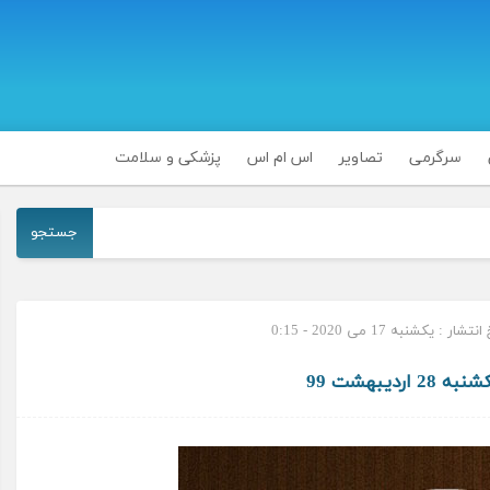
سرگرمی
تصاویر
اس ام اس
پزشکی و سلامت
جستجو
تشار : یکشنبه 17 می 2020 - 0:15
اردیبهشت 99